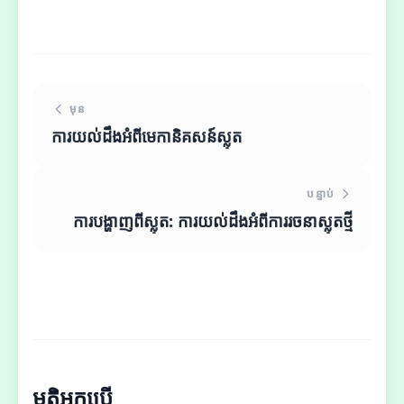
មុន
ការយល់ដឹងអំពីមេកានិគសន៍ស្លុត
បន្ទាប់
ការបង្ហាញពីស្លុត: ការយល់ដឹងអំពីការរចនាស្លុតថ្មី
មតិអ្នកប្រើ