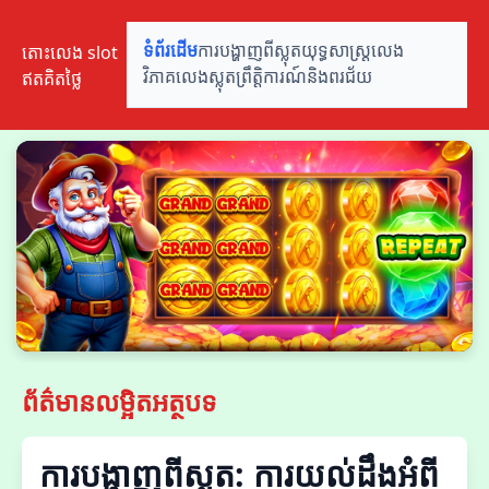
តោះលេង slot
ទំព័រដើម
ការបង្ហាញពីស្លុត
យុទ្ធសាស្ត្រលេង
ឥតគិតថ្លៃ
វិភាគលេងស្លុត
ព្រឹត្តិការណ៍និងពរជ័យ
ព័ត៌មានលម្អិតអត្ថបទ
ការបង្ហាញពីស្លុត: ការយល់ដឹងអំពី