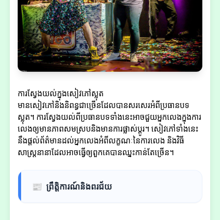
ការស្វែងយល់ក្នុងសៀវភៅស្លុត
មានសៀវភៅនិងនិពន្ធជាច្រើនដែលបានសរសេរអំពីប្រធានបទ
ស្លុត។ ការស្វែងយល់ពីប្រធានបទទាំងនេះអាចជួយអ្នកលេងក្នុងការ
លេងឲ្យមានភាពសមស្របនិងមានការផ្លាស់ប្តូរ។ សៀវភៅទាំងនេះ
នឹងផ្តល់ព័ត៌មានដល់អ្នកលេងអំពីលក្ខណៈនៃការលេង និងវិធី
សាស្ត្រនានាដែលអាចធ្វើឲ្យពួកគេបានឈ្នះកាន់តែច្រើន។
📰
ព្រឹត្តិការណ៍និងពរជ័យ