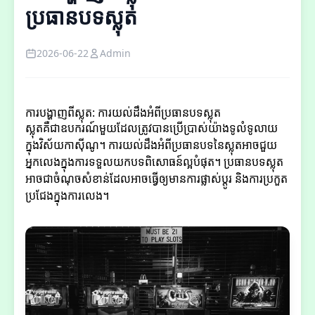
ប្រធានបទស្លុត
2026-06-22
Admin
ការបង្ហាញពីស្លុត: ការយល់ដឹងអំពីប្រធានបទស្លុត
ស្លុតគឺជាឧបករណ៍មួយដែលត្រូវបានប្រើប្រាស់យ៉ាងទូលំទូលាយ
ក្នុងវិស័យកាស៊ីណូ។ ការយល់ដឹងអំពីប្រធានបទនៃស្លុតអាចជួយ
អ្នកលេងក្នុងការទទួលយកបទពិសោធន៍ល្អបំផុត។ ប្រធានបទស្លុត
អាចជាចំណុចសំខាន់ដែលអាចធ្វើឲ្យមានការផ្លាស់ប្តូរ និងការប្រកួត
ប្រជែងក្នុងការលេង។