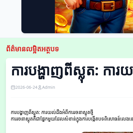
ព័ត៌មានលម្អិតអត្ថបទ
ការបង្ហាញពីស្លុត: ការយល
2026-06-24
Admin
ការបង្ហាញពីស្លុត: ការយល់ដឹងអំពីការរចនាស្លុតថ្មី
ការរចនាស្លុតគឺជាផ្នែកមួយដែលសំខាន់ក្នុងការបង្កើតបទពិសោធន៍លេ