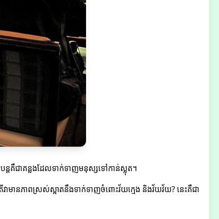
បន្តគឺជាគន្លងដែលទាក់ទាញមនុស្សទៅកាន់ស្លុត។
ើវាមានភាពស្រស់ស្អាតនឹងទាក់ទាញចំពោះវ័យក្មេង និងវ័យវ័យ? នេះគឺជា