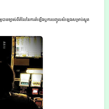
យបានច្បាស់ពីតំលៃនៃការតំឡើងឬការបញ្ចូលសំឡេងសម្រាប់ស្លុត