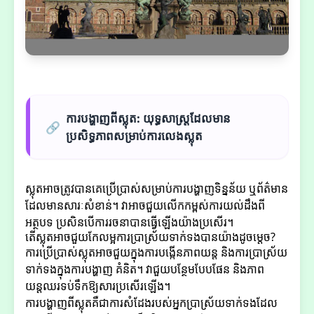
ការបង្ហាញពីស្លុត: យុទ្ធសាស្ត្រដែលមាន
🔗
ប្រសិទ្ធភាពសម្រាប់ការលេងស្លុត
ស្លុតអាចត្រូវបានគេប្រើប្រាស់សម្រាប់ការបង្ហាញទិន្នន័យ ឬព័ត៌មាន
ដែលមានសារៈសំខាន់។ វាអាចជួយលើកកម្ពស់ការយល់ដឹងពី
អត្ថបទ ប្រសិនបើការរចនាបានធ្វើឡើងយ៉ាងប្រសើរ។
តើស្លុតអាចជួយកែលម្អការប្រាស្រ័យទាក់ទងបានយ៉ាងដូចម្តេច?
ការប្រើប្រាស់ស្លុតអាចជួយក្នុងការបង្កើនភាពយន្ត និងការប្រាស្រ័យ
ទាក់ទងក្នុងការបង្ហាញ គំនិត។ វា​ជួយបន្ថែម​បែបផែន និងភាព
យន្តឈរទប់ទឹកឱ្យសារប្រសើរឡើង។
ការបង្ហាញពីស្លុតគឺជាការសំដែងរបស់អ្នកប្រាស្រ័យទាក់ទងដែល