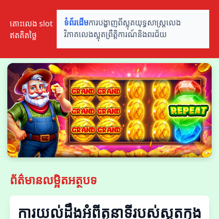
តោះលេង slot
ទំព័រដើម
ការបង្ហាញពីស្លុត
យុទ្ធសាស្ត្រលេង
ឥតគិតថ្លៃ
វិភាគលេងស្លុត
ព្រឹត្តិការណ៍និងពរជ័យ
ព័ត៌មានលម្អិតអត្ថបទ
ការយល់ដឹងអំពីតួនាទីរបស់ស្លុតក្នុង