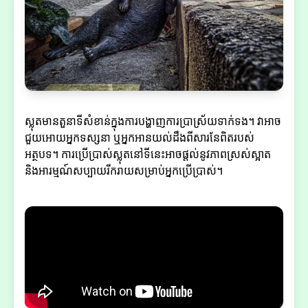
ស្លុតមានតួនាទីសំខាន់ក្នុងការបង្ហាញការប្រាស្រ័យទាក់ទង។ វាអាច
ជួយអោយអ្នកទស្សនា ឬអ្នកអានយល់ដឹងពីសារនែពិតរបស់
អត្ថបទ។ ការប្រើប្រាស់ស្លុតនៅទីនេះអាចផ្តល់នូវភាពស្រស់ស្អាត
និងអារម្មណ៍សប្បាយរីករាយសម្រាប់អ្នកប្រើប្រាស់។