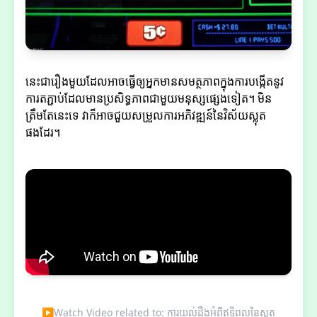
នេះជារឿងមួយដែលអាចធ្វើឲ្យអ្នកមានសមត្ថភាពក្នុងការបង្កើតនូវ
ការតភ្ជាប់ដែលមានប្រសិទ្ធភាពជាមួយមនុស្សផ្សេងទៀត។ មិន
ត្រឹមតែនេះទេ វាក៏អាចជួយសម្រួលការអភិវឌ្ឍន៍នៃវិស័យស្លុត
ផងដែរ។
▶
Watch Video related to: ការយល់ដឹងអំពីឥទ្ធិពលនៃស្លុត