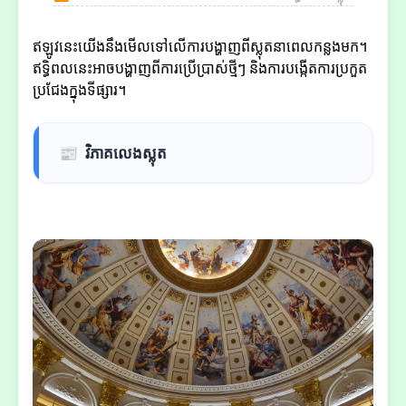
ឥឡូវនេះយើងនឹងមើលទៅលើការបង្ហាញពីស្លុតនាពេលកន្លងមក។
ឥទ្ធិពលនេះអាចបង្ហាញពីការប្រើប្រាស់ថ្មីៗ និងការបង្កើតការប្រកួត
ប្រជែងក្នុងទីផ្សារ។
📰
វិភាគលេងស្លុត