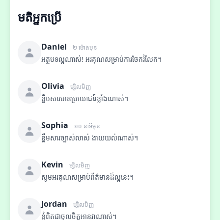
មតិអ្នកប្រើ
Daniel
២ ម៉ោងមុន
អត្ថបទល្អណាស់! អរគុណសម្រាប់ការចែករំលែក។
Olivia
ម្សិលមិញ
ខ្លឹមសារមានប្រយោជន៍ខ្លាំងណាស់។
Sophia
១០ នាទីមុន
ខ្លឹមសារច្បាស់លាស់ ងាយយល់ណាស់។
Kevin
ម្សិលមិញ
សូមអរគុណសម្រាប់ព័ត៌មានដ៏ល្អនេះ។
Jordan
ម្សិលមិញ
ខ្ញុំពិតជាចូលចិត្តអានវាណាស់។