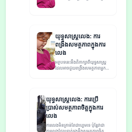
លេង។
យុទ្ធសាស្ត្រលេង: ការ
ពង្រឹងសមត្ថភាពក្នុងការ
លេង
អត្ថបទនេះនឹងពិភាក្សាពីយុទ្ធសាស្ត្រ
ដែលអាចជួយពង្រឹងសមត្ថភាពអ្នក
លេង។
យុទ្ធសាស្ត្រលេង: ការប្រើ
ប្រាស់សមត្ថភាពចិត្តក្នុងការ
លេង
ការលេងមិនគ្រាន់តែជាហ្គេមទេ ប៉ុន្តែវាជា
ការលេងដែលទាក់ទងនឹងសមត្ថភាពចិត្ត