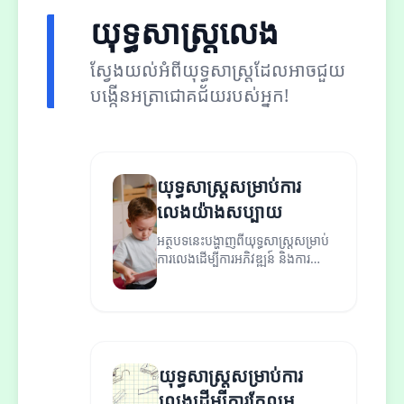
យុទ្ធសាស្ត្រលេង
ស្វែងយល់អំពីយុទ្ធសាស្ត្រដែលអាចជួយ
បង្កើនអត្រាជោគជ័យរបស់អ្នក!
យុទ្ធសាស្ត្រសម្រាប់ការ
លេងយ៉ាងសប្បាយ
អត្ថបទនេះបង្ហាញពីយុទ្ធសាស្ត្រសម្រាប់
ការលេងដើម្បីការអភិវឌ្ឍន៍ និងការ
សិក្សាដោយមានភាពសប្បាយ។
យុទ្ធសាស្ត្រសម្រាប់ការ
លេងដើម្បីការកែលម្អ