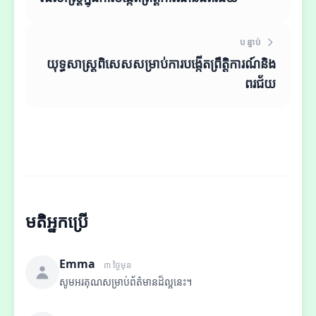
បន្ទាប់
យុទ្ធសាស្ត្រ​ពិសេសសម្រាប់ការបង្កើតព្រឹត្តិការណ៍និង
ពរជ័យ
មតិអ្នកប្រើ
Emma
៣ ថ្ងៃមុន
សូមអរគុណសម្រាប់ព័ត៌មានដ៏ល្អនេះ។