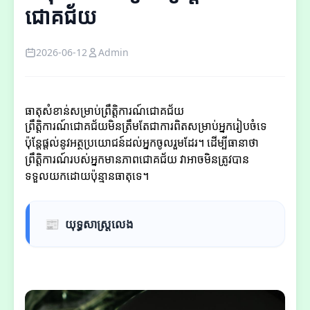
ជោគជ័យ
2026-06-12
Admin
ធាតុសំខាន់សម្រាប់ព្រឹត្តិការណ៍ជោគជ័យ
ព្រឹត្តិការណ៍ជោគជ័យមិនត្រឹមតែជាការពិតសម្រាប់អ្នករៀបចំទេ
ប៉ុន្តែផ្តល់នូវអត្ថប្រយោជន៍ដល់អ្នកចូលរួមដែរ។ ដើម្បីធានាថា
ព្រឹត្តិការណ៍របស់អ្នកមានភាពជោគជ័យ វាអាចមិនត្រូវបាន
ទទួលយកដោយប៉ុន្មានធាតុទេ។
📰
យុទ្ធសាស្ត្រលេង